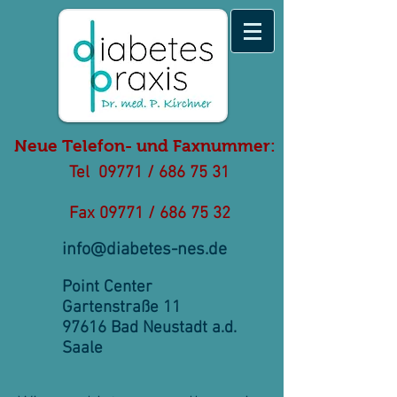
Neue Telefon- und Faxnummer:
Tel 09771 /
686 75 31
Fax 09771 /
686 75 32
info@diabetes-nes.de
Point Center
Gartenstraße 11
97616 Bad Neustadt a.d.
Saale